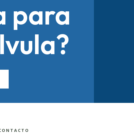
a para
lvula?
CONTACTO