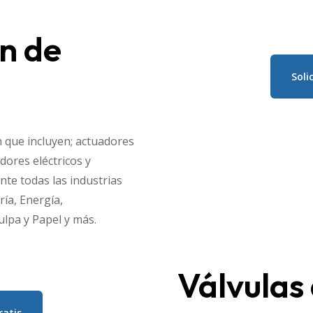
n de
Soli
n que incluyen; actuadores
dores eléctricos y
te todas las industrias
ría, Energía,
ulpa y Papel y más.
Válvulas 
ratis