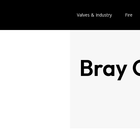
Valves & Industry
Fire
Bray 